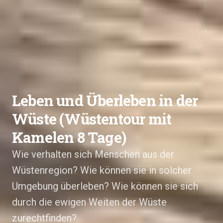
Leben und Überleben in der
Wüste (Wüstentour mit
Kamelen 8 Tage)
Wie verhalten sich Menschen aus der
Wüstenregion? Wie können sie in solcher
Umgebung überleben? Wie können sie sich
durch die ewigen Weiten der Wüste
zurechtfinden?